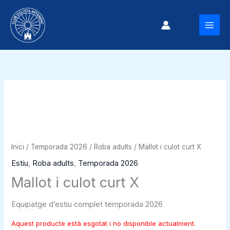
Vés
al
MAI
contingut
MEN
Inici
/
Temporada 2026
/
Roba adults
/ Mallot i culot curt X
Estiu
,
Roba adults
,
Temporada 2026
Mallot i culot curt X
Equipatge d’estiu complet temporada 2026
Aquest producte està esgotat i no disponible actualment.