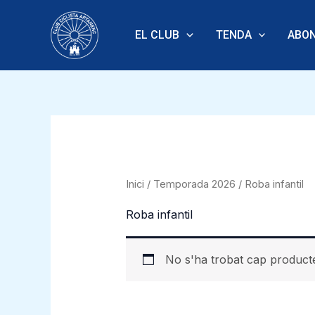
Vés
al
EL CLUB
TENDA
ABON
contingut
Inici
/
Temporada 2026
/ Roba infantil
Roba infantil
No s'ha trobat cap producte