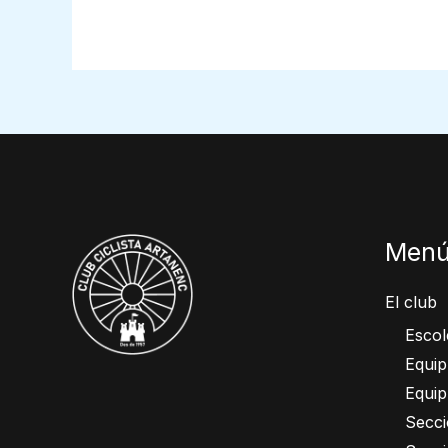
Men
El club
Escol
Equip
Equip
Secc