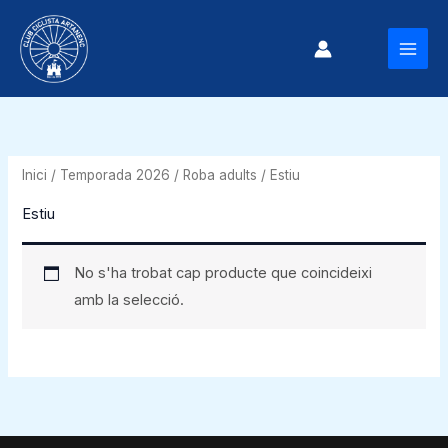
Vés
al
MAI
contingut
MEN
Inici
/
Temporada 2026
/
Roba adults
/ Estiu
Estiu
No s'ha trobat cap producte que coincideixi
amb la selecció.